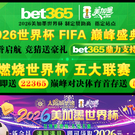
al website
XML 地图